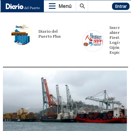
Menú
Hemeroteca
Entrar
Inscripcio
Diario del
abiertas 1ª
Puerto Plus
Fiesta de l
Logística 
Gijón,
Espicha 20